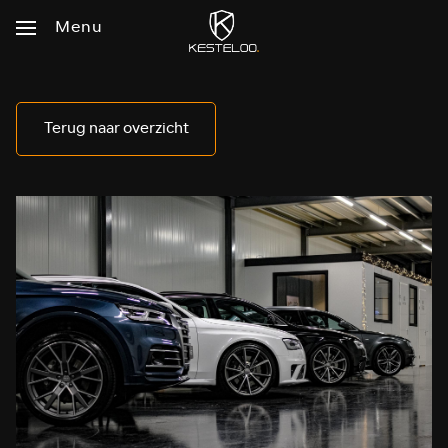
Menu
Home
Terug naar overzicht
Aanbod
Diensten
Vacatures
Over
ons
Zoekopdracht
&
Consignatieverkoop
Contact